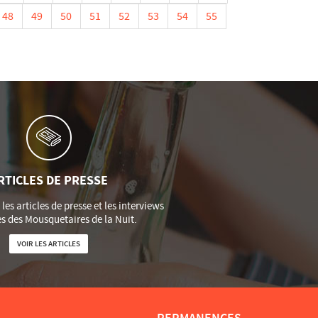
contrôle avant de partir et les résultats étaient
48
49
50
51
52
53
54
55
dence puisque 60 % des conducteurs affichaient un
it de reprendre le volant de leur voiture en toute
tous : les organisateurs, les exposants, le service
évention...
été effectué pour une bonne réussite.
mat convivial, chaleureux, tellement les
cié et partagé le bon accueil dans ce cadre
ation.
RTICLES DE PRESSE
les articles de presse et les interviews
es des Mousquetaires de la Nuit.
VOIR LES ARTICLES