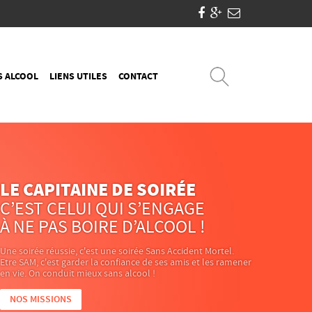
S ALCOOL
LIENS UTILES
CONTACT
LE CAPITAINE DE SOIRÉE
C’EST CELUI QUI S’ENGAGE
À NE PAS BOIRE D’ALCOOL !
Une soirée réussie, c'est une soirée Sans Accident Mortel.
Etre SAM, c'est garder la confiance de ses amis et les ramener
en vie. On conduit mieux sans alcool !
NOS MISSIONS