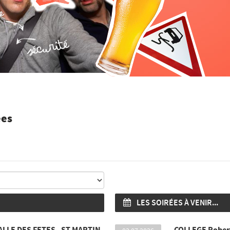
ées
LES SOIRÉES À VENIR...
ALLE DES FETES - ST MARTIN
COLLEGE Robert