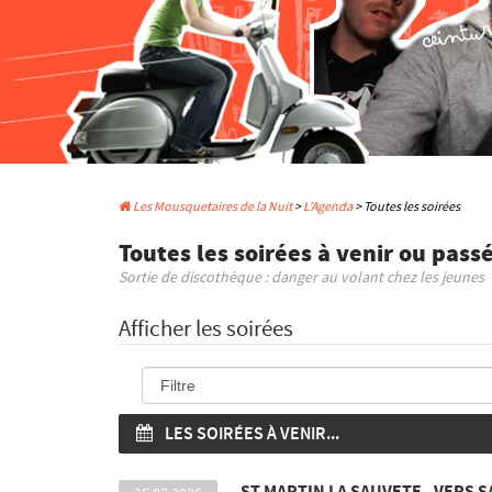
Les Mousquetaires de la Nuit
>
L'Agenda
> Toutes les soirées
Toutes les soirées à venir ou pass
Sortie de discothèque : danger au volant chez les jeunes
Afficher les soirées
LES SOIRÉES À VENIR...
ST MARTIN LA SAUVETE - VERS S