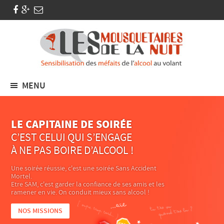
MENU
LE CAPITAINE DE SOIRÉE
C’EST CELUI QUI S’ENGAGE
À NE PAS BOIRE D’ALCOOL !
Une soirée réussie, c'est une soirée Sans Accident
Mortel.
Etre SAM, c'est garder la confiance de ses amis et les
ramener en vie. On conduit mieux sans alcool !
NOS MISSIONS