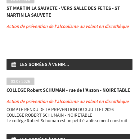
ST MARTIN LA SAUVETE - VERS SALLE DES FETES - ST
MARTIN LA SAUVETE
Action de prévention de l'alcoolisme au volant en discothèque
LES SOIRÉES À VENIR...
03.07.2026
COLLEGE Robert SCHUMAN - rue de l'Anzon - NOIRETABLE
Action de prévention de l'alcoolisme au volant en discothèque
COMPTE RENDU DE LA PREVENTION DU 3 JUILLET 2026 -
COLLEGE ROBERT SCHUMAIN - NOIRETABLE
Le collège Robert Schuman est un petit établissement construit
en 1982, dans un milieu rural et il accueille environ 125 élèves ,
qui viennent des alentours de Noirétable, divisés en classes de 6e
– 5e – 4e et 3e. encadrés d’une vingtaine de professeurs.