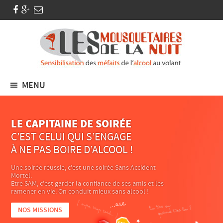
MENU
LE CAPITAINE DE SOIRÉE
C’EST CELUI QUI S’ENGAGE
À NE PAS BOIRE D’ALCOOL !
Une soirée réussie, c'est une soirée Sans Accident
Mortel.
Etre SAM, c'est garder la confiance de ses amis et les
ramener en vie. On conduit mieux sans alcool !
NOS MISSIONS