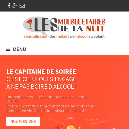
MENU
LE CAPITAINE DE SOIRÉE
C’EST CELUI QUI S’ENGAGE
À NE PAS BOIRE D’ALCOOL !
Une soirée réussie, c'est une soirée Sans Accident
Mortel.
Etre SAM, c'est garder la confiance de ses amis et les
ramener en vie. On conduit mieux sans alcool !
NOS MISSIONS