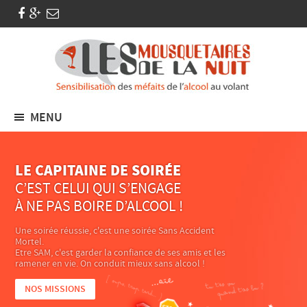
MENU
LE CAPITAINE DE SOIRÉE
C’EST CELUI QUI S’ENGAGE
À NE PAS BOIRE D’ALCOOL !
Une soirée réussie, c'est une soirée Sans Accident
Mortel.
Etre SAM, c'est garder la confiance de ses amis et les
ramener en vie. On conduit mieux sans alcool !
NOS MISSIONS