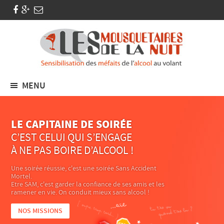
MENU
LE CAPITAINE DE SOIRÉE
C’EST CELUI QUI S’ENGAGE
À NE PAS BOIRE D’ALCOOL !
Une soirée réussie, c'est une soirée Sans Accident
Mortel.
Etre SAM, c'est garder la confiance de ses amis et les
ramener en vie. On conduit mieux sans alcool !
NOS MISSIONS