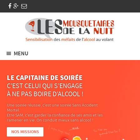
MENU
LE CAPITAINE DE SOIRÉE
C’EST CELUI QUI S’ENGAGE
À NE PAS BOIRE D’ALCOOL !
Une soirée réussie, c'est une soirée Sans Accident
Mortel.
Etre SAM, c'est garder la confiance de ses amis et les
ramener en vie. On conduit mieux sans alcool !
NOS MISSIONS