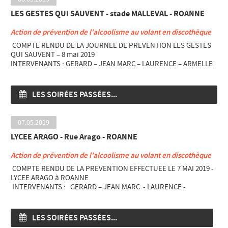
LES GESTES QUI SAUVENT - stade MALLEVAL - ROANNE
Action de prévention de l'alcoolisme au volant en discothèque
COMPTE RENDU DE LA JOURNEE DE PREVENTION LES GESTES
QUI SAUVENT – 8 mai 2019
INTERVENANTS : GERARD – JEAN MARC – LAURENCE – ARMELLE
– NATHALIE – SUZANNE
C’est la 3e année que cette manifestation initiée par la ville de
ROANNE – vie associative a lieu.
LES SOIRÉES PASSÉES...
Cette année LES GESTES QUI SAUVENT avaient associé cet
évènement à fête nationale du mini-basket qui lui se déroule en
alternance ROANNE stade MALLEVAL et ST ETIENNE.
07.05.2019
Cette manifestation avait pour objectif de sensibiliser les jeunes
LYCEE ARAGO - Rue Arago - ROANNE
à l’évènement sportif, à la pratique des gestes de premier
secours, à future et éventuelle intégration en tant que bénévoles
Action de prévention de l'alcoolisme au volant en discothèque
dans une association ou en tant que jeunes sapeurs-pompiers et
faire prendre conscience aux visiteurs que tout le monde peut
COMPTE RENDU DE LA PREVENTION EFFECTUEE LE 7 MAI 2019 -
sauver des vies.
LYCEE ARAGO à ROANNE
De nombreuses animations étaient présentes : HOPITAL DE
INTERVENANTS : GERARD – JEAN MARC - LAURENCE -
ROANNE, SAMU, SDIS, CROIX ROUGE, SECOURISTES FRANÇAIS
SUZANNE
DE LA CROIX BLANCHE, ASSOCIATION DON DU SANG, FFS
Nous sommes intervenus ce mardi matin au LYCEE ARAGO –
SAUVETEURS DE MABLY, PROTECTION CIVILE et PISTE
semaine de la santé - auprès des élèves de Terminale
LES SOIRÉES PASSÉES...
ROUTIERE – DON DU SANG - DON DE MOELLE OSSEUSE et LES
professionnelle système numérique, pour une prévention