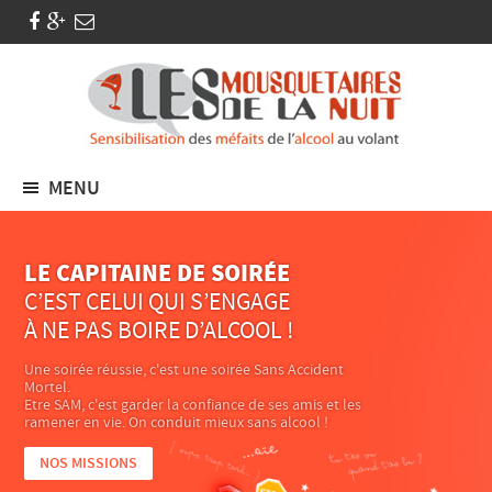
MENU
LE CAPITAINE DE SOIRÉE
C’EST CELUI QUI S’ENGAGE
À NE PAS BOIRE D’ALCOOL !
Une soirée réussie, c'est une soirée Sans Accident
Mortel.
Etre SAM, c'est garder la confiance de ses amis et les
ramener en vie. On conduit mieux sans alcool !
NOS MISSIONS