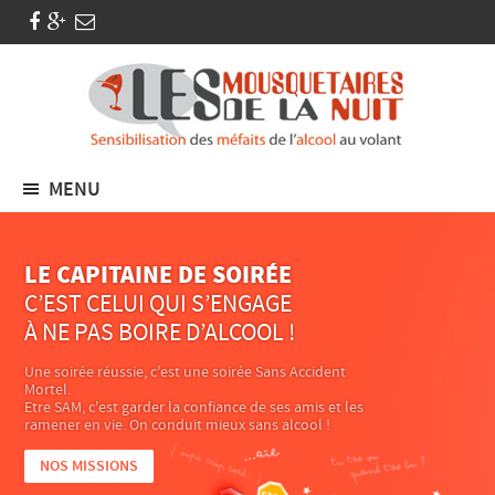
MENU
LE CAPITAINE DE SOIRÉE
C’EST CELUI QUI S’ENGAGE
À NE PAS BOIRE D’ALCOOL !
Une soirée réussie, c'est une soirée Sans Accident
Mortel.
Etre SAM, c'est garder la confiance de ses amis et les
ramener en vie. On conduit mieux sans alcool !
NOS MISSIONS