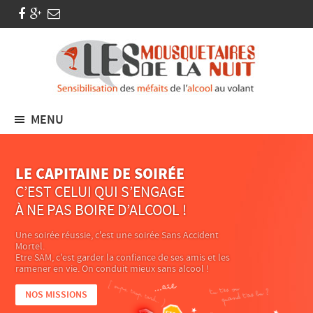
MENU
LE CAPITAINE DE SOIRÉE
C’EST CELUI QUI S’ENGAGE
À NE PAS BOIRE D’ALCOOL !
Une soirée réussie, c'est une soirée Sans Accident
Mortel.
Etre SAM, c'est garder la confiance de ses amis et les
ramener en vie. On conduit mieux sans alcool !
NOS MISSIONS