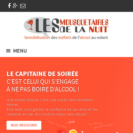
MENU
LE CAPITAINE DE SOIRÉE
C’EST CELUI QUI S’ENGAGE
À NE PAS BOIRE D’ALCOOL !
Une soirée réussie, c'est une soirée Sans Accident
Mortel.
Etre SAM, c'est garder la confiance de ses amis et les
ramener en vie. On conduit mieux sans alcool !
NOS MISSIONS