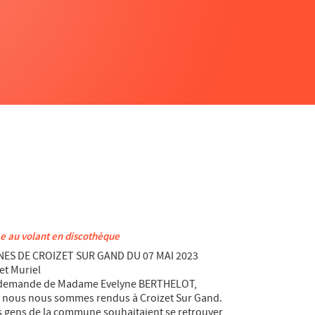
me au volant en discothèque
ES DE CROIZET SUR GAND DU 07 MAI 2023
et Muriel
la demande de Madame Evelyne BERTHELOT,
s, nous nous sommes rendus à Croizet Sur Gand.
s gens de la commune souhaitaient se retrouver