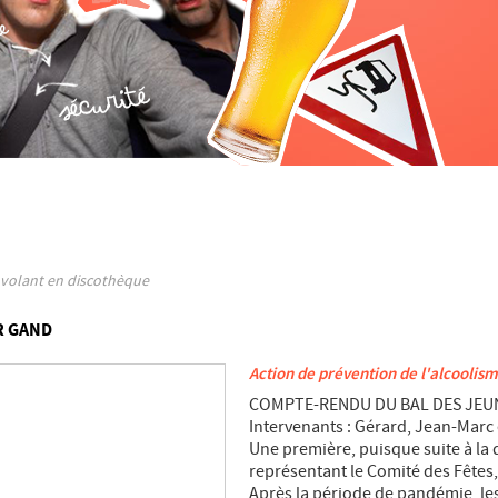
u volant en discothèque
R GAND
Action de prévention de l'alcoolis
COMPTE-RENDU DU BAL DES JEUN
Intervenants : Gérard, Jean-Marc 
Une première, puisque suite à 
représentant le Comité des Fête
Après la période de pandémie, le