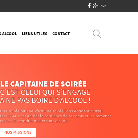
S ALCOOL
LIENS UTILES
CONTACT
LE CAPITAINE DE SOIRÉE
C’EST CELUI QUI S’ENGAGE
À NE PAS BOIRE D’ALCOOL !
Une soirée réussie, c'est une soirée Sans Accident Mortel.
Etre SAM, c'est garder la confiance de ses amis et les ramener
en vie. On conduit mieux sans alcool !
NOS MISSIONS