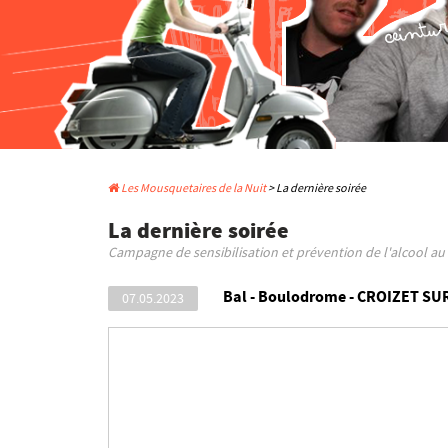
Les Mousquetaires de la Nuit
> La dernière soirée
La dernière soirée
Campagne de sensibilisation et prévention de l'alcool a
Bal - Boulodrome - CROIZET SU
07.05.2023