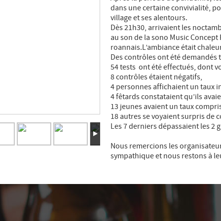
dans une certaine convivialité, 
village et ses alentours.
Dès 21h30, arrivaient les noctambu
au son de la sono Music Concept
roannais.L’ambiance était chaleur
Des contrôles ont été demandés to
54 tests ont été effectués, dont voi
8 contrôles étaient négatifs,
4 personnes affichaient un taux in
4 fêtards constataient qu’ils avai
13 jeunes avaient un taux compris
18 autres se voyaient surpris de 
Les 7 derniers dépassaient les 2
Nous remercions les organisateurs
sympathique et nous restons à leu