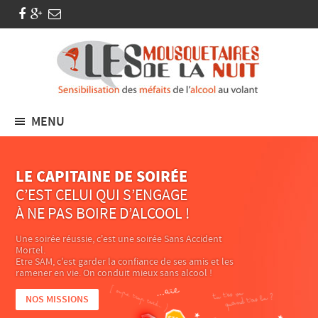
MENU
LE CAPITAINE DE SOIRÉE
C’EST CELUI QUI S’ENGAGE
À NE PAS BOIRE D’ALCOOL !
Une soirée réussie, c'est une soirée Sans Accident
Mortel.
Etre SAM, c'est garder la confiance de ses amis et les
ramener en vie. On conduit mieux sans alcool !
NOS MISSIONS