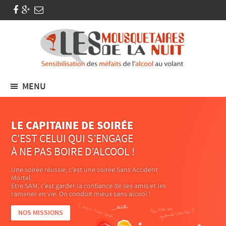
MENU
LE CAPITAINE DE SOIRÉE
C’EST CELUI QUI S’ENGAGE
À NE PAS BOIRE D’ALCOOL !
Une soirée réussie, c'est une soirée Sans Accident
Mortel.
Etre SAM, c'est garder la confiance de ses amis et les
ramener en vie. On conduit mieux sans alcool !
NOS MISSIONS